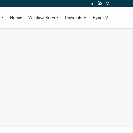
Home
WindowsServer
Powershell
Hyper-V