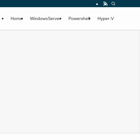
Home
WindowsServer
Powershell
Hyper-V