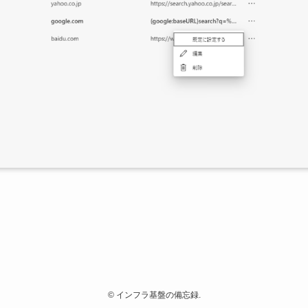
©
インフラ基盤の備忘録.