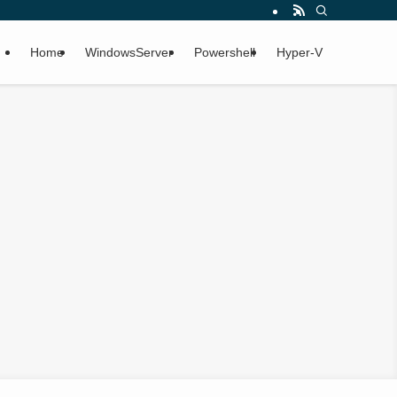
Home
WindowsServer
Powershell
Hyper-V