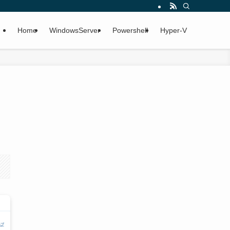
Home
WindowsServer
Powershell
Hyper-V