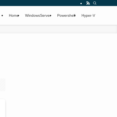
Home
WindowsServer
Powershell
Hyper-V