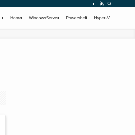
Home
WindowsServer
Powershell
Hyper-V