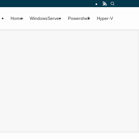
Home
WindowsServer
Powershell
Hyper-V