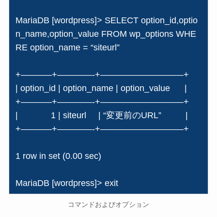
MariaDB [wordpress]> SELECT option_id,optio
n_name,option_value FROM wp_options WHE
RE option_name = “siteurl”
+———–+————-+—————————–+
| option_id | option_name | option_value |
+———–+————-+—————————–+
| 1 | siteurl | “変更前のURL” |
+———–+————-+—————————–+
1 row in set (0.00 sec)
MariaDB [wordpress]> exit
コマンドおよびオプション