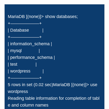
MariaDB [(none)]> show databases;
+——————–+
| Database |
+——————–+
| information_schema |
| mysql |
| performance_schema |
| test |
| wordpress |
+——————–+
5 rows in set (0.02 sec)MariaDB [(none)]> use
wordpress
Reading table information for completion of tabl
e and column names