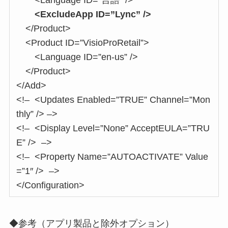
<Language ID=”言語” />
<ExcludeApp ID=”Lync” />
</Product>
<Product ID=”VisioProRetail”>
<Language ID=”en-us” />
</Product>
</Add>
<!– <Updates Enabled=”TRUE” Channel=”Mon
thly” /> –>
<!– <Display Level=”None” AcceptEULA=”TRU
E” /> –>
<!– <Property Name=”AUTOACTIVATE” Value
=”1″ /> –>
</Configuration>
◆参考（アプリ製品と除外オプション）