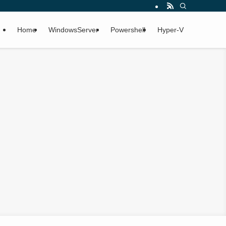
Home
WindowsServer
Powershell
Hyper-V