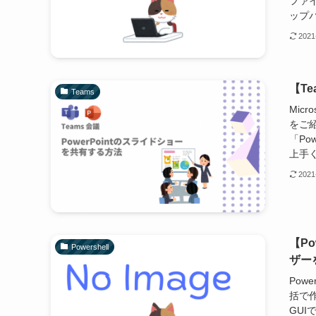
ファ
ップパ
2021
【T
Teams
Mic
をご紹
「Po
上手く
2021
【Po
Powershell
ザー
Pow
括で
GU