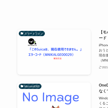
【モ
スマートフォン
ード（
iPh
おうと
現在
（MN
2021
On
Microsoft365
なく
Win
くるこ