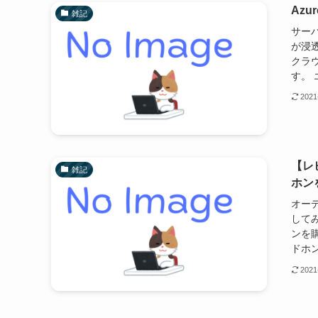
Az
雑記
サー
が浸
クラ
す。 
2021
【レ
雑記
ホン
オーデ
して
ンを
ドホン
2021