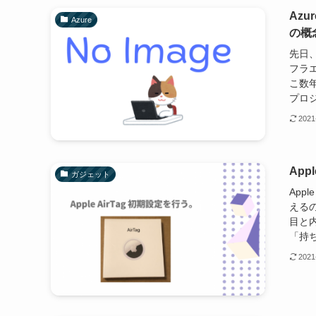
Azu
Azure
の概
先日
フラ
こ数年で
プロジ
2021
App
ガジェット
App
えるの
目と内
「持ち
2021