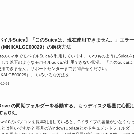
バイルSuica】「このSuicaは、現在使用できません。」エラ
MNIKALGE00029）の解決方法
oneのスマホでモバイルSuicaを利用しています。 いつものようにSuicaを
して以下のようなモバイルSuicaが利用できない状況。 「このSuicaは
使用できません。サポートセンターまでお問合せください。
IKALGE00029）」 いろいろな方法を...
-10-31
eDrive の同期フォルダーを移動する。もうディスク容量に心配
てもOK。
dows10のパソコンを長年利用していると、Cドライブの容量が少なくな
とは無いですか？ 毎月のWindowsUpdateとかドキュメントフォルダ