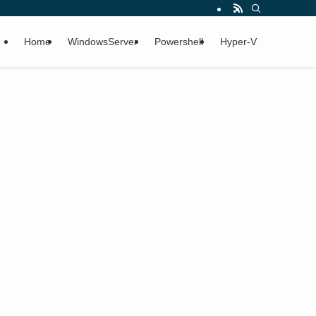
Home
WindowsServer
Powershell
Hyper-V