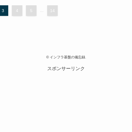
3
4
5
...
14
©
インフラ基盤の備忘録.
スポンサーリンク