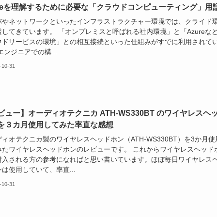
ureを理解するために必要な「クラウドコンピューティング」用
バやネットワークといったインフラストラクチャー環境では、クライド
透してきています。 「オンプレミスと呼ばれる社内環境」と「Azureな
ウドサービスの環境」との相互接続といった仕組みがすでに利用されて
エンジニアでの構...
-10-31
ビュー】オーディオテクニカ ATH-WS330BT のワイヤレスヘ
を３カ月使用してみた率直な感想
ィオテクニカ製のワイヤレスヘッドホン（ATH-WS330BT）を3か月使
みたワイヤレスヘッドホンのレビューです。 これからワイヤレスヘッド
購入される方の参考になればと思い書いています。ほぼ毎日ワイヤレス
は使用していて、率直...
-10-31