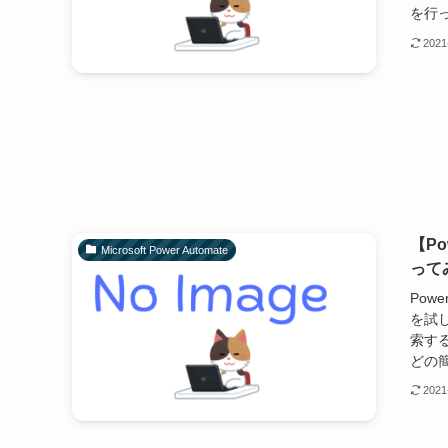
を行っ
2021
【Po
Microsoft Power Automate
って
Pow
を試
索す
どの簡
2021