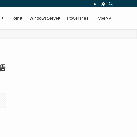
Home
WindowsServer
Powershell
Hyper-V
語